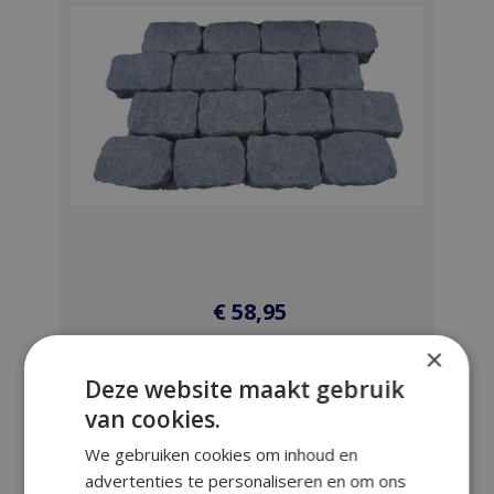
€
58,95
×
BEKIJK​
Deze website maakt gebruik
van cookies.
Kassei Blauwe hardsteen 20x14x8 H51
We gebruiken cookies om inhoud en
Rustica 31st/m²
advertenties te personaliseren en om ons