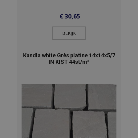
€
30,65
BEKIJK​
Kandla white Grès platine 14x14x5/7
IN KIST 44st/m²