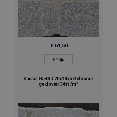
€
61,50
BEKIJK​
Kassei G54SD 20x13x5 Gebrand/
gekloven 34st /m²