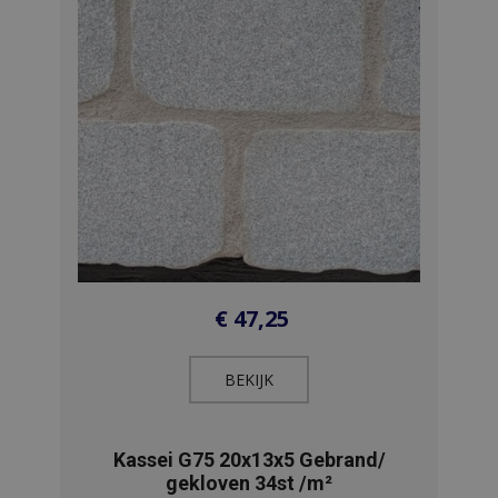
€
47,25
BEKIJK​
Kassei G75 20x13x5 Gebrand/
gekloven 34st /m²