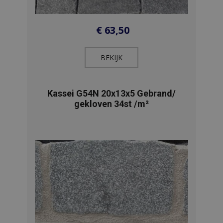
€
63,50
BEKIJK​
Kassei G54N 20x13x5 Gebrand/
gekloven 34st /m²