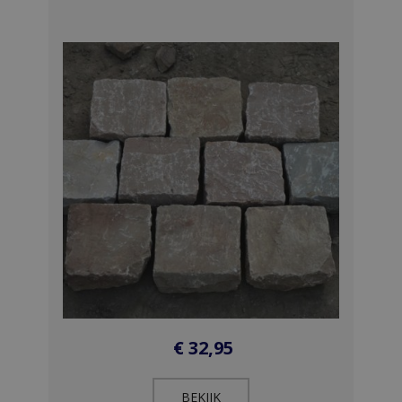
€
32,95
BEKIJK​