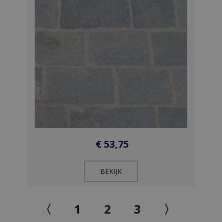
€
53,75
BEKIJK​
〈
1
2
3
〉