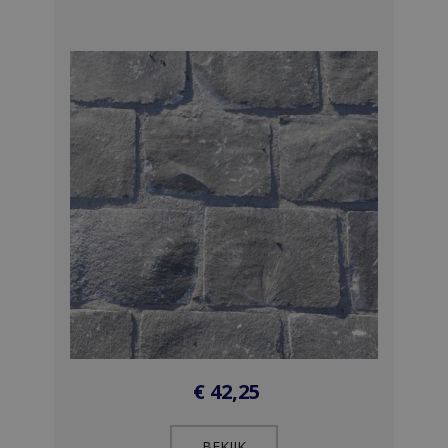
€
42,25
BEKIJK​