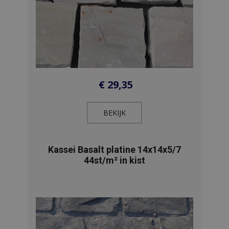
€
29,35
BEKIJK​
Kassei Basalt platine 14x14x5/7
44st/m² in kist