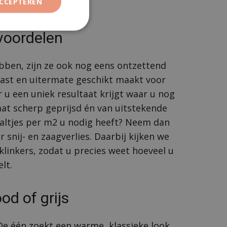
ACCEPTEREN
voordelen
ebben, zijn ze ook nog eens ontzettend
vast en uitermate geschikt maakt voor
 u een uniek resultaat krijgt waar u nog
aat scherp geprijsd én van uitstekende
waaltjes per m2 u nodig heeft? Neem dan
 snij- en zaagverlies. Daarbij kijken we
linkers, zodat u precies weet hoeveel u
elt.
od of grijs
De één zoekt een warme, klassieke look,