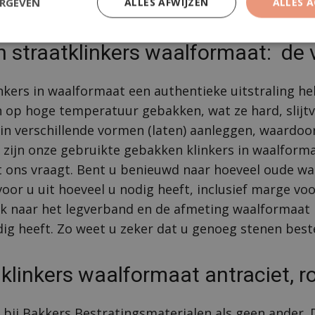
ERGEVEN
ALLES AFWIJZEN
ALLES 
 straatklinkers waalformaat: de 
nkers in waalformaat een authentieke uitstraling h
n op hoge temperatuur gebakken, wat ze hard, slijt
 in verschillende vormen (laten) aanleggen, waardoor
n zijn onze gebruikte gebakken klinkers in waalform
het ons vraagt. Bent u benieuwd naar hoeveel oude 
or u uit hoeveel u nodig heeft, inclusief marge voor
ok naar het legverband en de afmeting waalformaat k
ig heeft. Zo weet u zeker dat u genoeg stenen best
klinkers waalformaat antraciet, ro
bij Bakkers Bestratingsmaterialen als geen ander. 