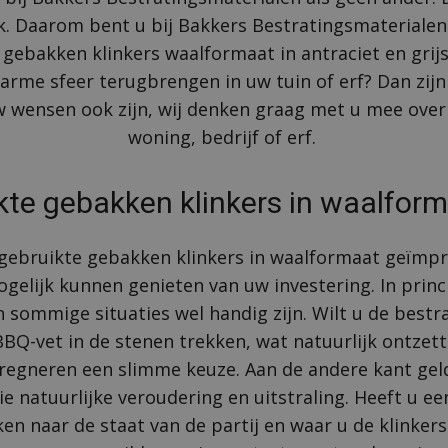
ak. Daarom bent u bij Bakkers Bestratingsmaterialen 
gebakken klinkers waalformaat in antraciet en grijs,
 warme sfeer terugbrengen in uw tuin of erf? Dan zij
 wensen ook zijn, wij denken graag met u mee over 
woning, bedrijf of erf.
ikte gebakken klinkers in waalfor
e gebruikte gebakken klinkers in waalformaat geïm
ogelijk kunnen genieten van uw investering. In princ
 sommige situaties wel handig zijn. Wilt u de bestr
BQ-vet in de stenen trekken, wat natuurlijk ontzet
regneren een slimme keuze. Aan de andere kant geldt:
die natuurlijke veroudering en uitstraling. Heeft u e
ken naar de staat van de partij en waar u de klinker