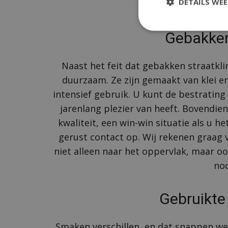
DETAILS WE
Gebakken
Naast het feit dat gebakken straatkli
duurzaam. Ze zijn gemaakt van klei e
intensief gebruik. U kunt de bestrating
jarenlang plezier van heeft. Bovendie
kwaliteit, een win-win situatie als u 
gerust contact op. Wij rekenen graag vo
niet alleen naar het oppervlak, maar o
nod
Gebruikte 
Smaken verschillen, en dat snappen we 