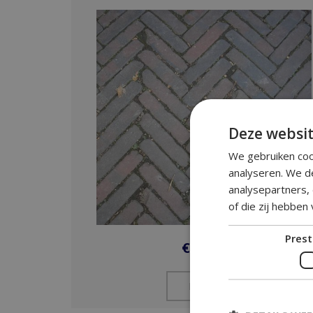
Deze websit
We gebruiken coo
analyseren. We d
analysepartners,
of die zij hebben
Prest
€
37,50
BEKIJK​