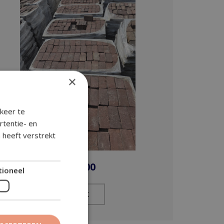
×
keer te
rtentie- en
 heeft verstrekt
€
30,00
tioneel
BEKIJK​