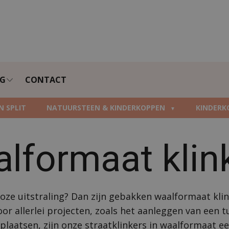
NG
CONTACT
N SPLIT
NATUURSTEEN & KINDERKOPPEN
KINDERK
lformaat klin
dloze uitstraling? Dan zijn gebakken waalformaat kl
or allerlei projecten, zoals het aanleggen van een 
rplaatsen, zijn onze straatklinkers in waalformaat ee