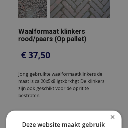
Waalformaat klinkers
rood/paars (Op pallet)
€
37,50
Jong gebruikte waalformaatklinkers de
maat is ca 20x5x8 lgtxbrxhgt De klinkers
zijn ook geschikt voor de oprit te
bestraten.
×
Deze website maakt gebruik