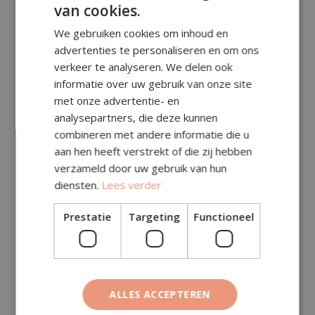
Prijsberekening
van cookies.
We gebruiken cookies om inhoud en
Aantal m²:
advertenties te personaliseren en om ons
verkeer te analyseren. We delen ook
informatie over uw gebruik van onze site
Subtotaal (excl. btw)
€
185,50
met onze advertentie- en
analysepartners, die deze kunnen
Specificatie (in subtotaal, excl. btw):
combineren met andere informatie die u
aan hen heeft verstrekt of die zij hebben
Toeslagen (excl. btw)
€
4,00
verzameld door uw gebruik van hun
Transportkosten (excl.
diensten.
Lees verder
€
144,00
btw)
Prestatie
Targeting
Functioneel
Deze kosten zitten al in het subtotaal hierboven.
Totaal (excl. btw)
€
185,50
BTW (21%)
€
38,95
ALLES ACCEPTEREN
Totaal (incl. btw)
€
224,45