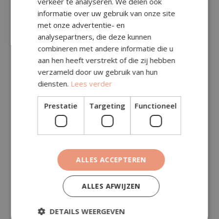
verkeer te analyseren. We delen ook
informatie over uw gebruik van onze site
met onze advertentie- en
analysepartners, die deze kunnen
combineren met andere informatie die u
aan hen heeft verstrekt of die zij hebben
verzameld door uw gebruik van hun
diensten.
Lees verder
€
35,00
Prestatie
Targeting
Functioneel
BEKIJK​
Gebakken Klinkerkei
ALLES ACCEPTEREN
ALLES AFWIJZEN
DETAILS WEERGEVEN