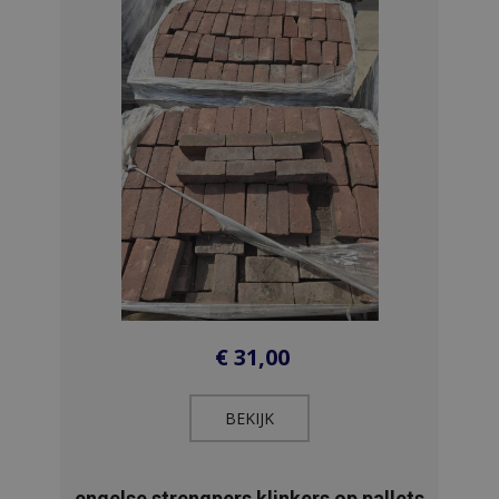
€
31,00
BEKIJK​
engelse strengpers klinkers op pallets