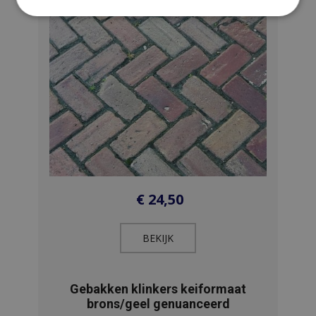
€
24,50
BEKIJK​
Gebakken klinkers keiformaat
brons/geel genuanceerd