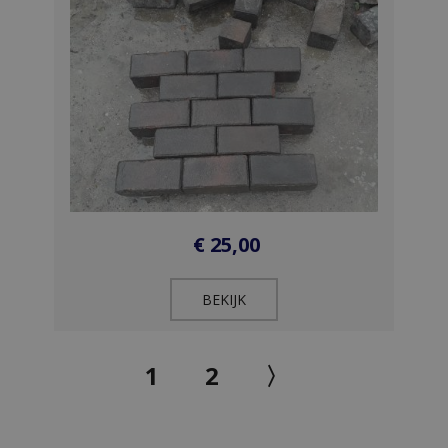
€
25,00
BEKIJK​
1
2
〉