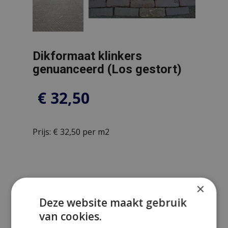
Dikformaat klinkers
genuanceerd (Los gestort)
€
32,50
Prijs: € 32,50 per m2
×
Prijsberekening
Deze website maakt gebruik
van cookies.
Aantal m²: