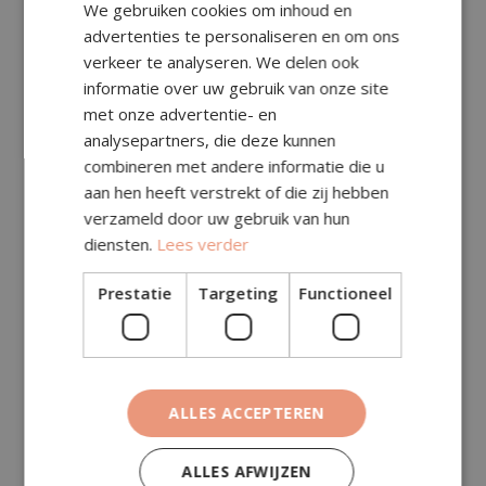
We gebruiken cookies om inhoud en
advertenties te personaliseren en om ons
verkeer te analyseren. We delen ook
Subtotaal (excl. btw)
€
176,50
informatie over uw gebruik van onze site
Specificatie (in subtotaal, excl. btw):
met onze advertentie- en
analysepartners, die deze kunnen
Toeslagen (excl. btw)
€
0,00
combineren met andere informatie die u
aan hen heeft verstrekt of die zij hebben
Transportkosten (excl.
€
144,00
verzameld door uw gebruik van hun
btw)
diensten.
Lees verder
Deze kosten zitten al in het subtotaal hierboven.
Prestatie
Targeting
Functioneel
Totaal (excl. btw)
€
176,50
BTW (21%)
€
37,06
Totaal (incl. btw)
€
213,56
ALLES ACCEPTEREN
ALLES AFWIJZEN