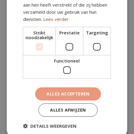
aan hen heeft verstrekt of die zij hebben
verzameld door uw gebruik van hun
diensten.
Lees verder
€
0,20
Strikt
Prestatie
Targeting
noodzakelijk
BEKIJK​
Functioneel
Dikformaat klinkers genuanceerd (Los
gestort)
ALLES ACCEPTEREN
ALLES AFWIJZEN
DETAILS WEERGEVEN