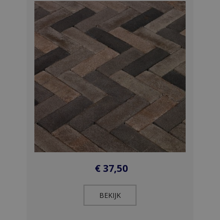
€
37,50
BEKIJK​