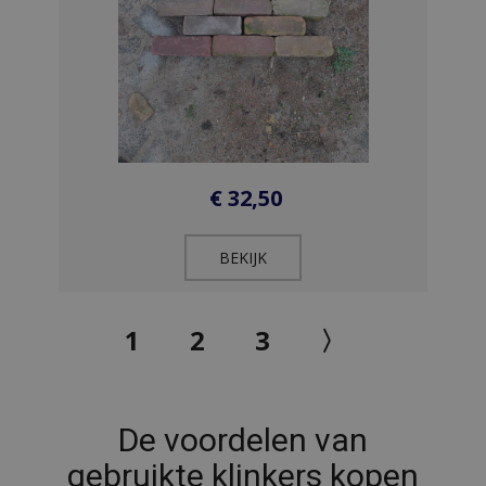
€
32,50
BEKIJK​
1
2
3
〉
De voordelen van
gebruikte klinkers kopen