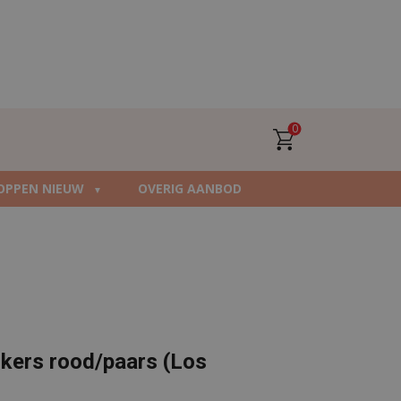
0
OPPEN NIEUW
OVERIG AANBOD
nkers rood/paars (Los