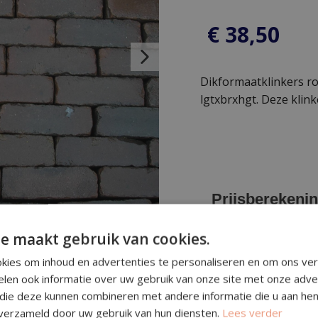
€
38,50
Dikformaatklinkers ro
lgtxbrxhgt. Deze kli
Prijsberekeni
e maakt gebruik van cookies.
Aantal m²:
kies om inhoud en advertenties te personaliseren en om ons ver
elen ook informatie over uw gebruik van onze site met onze adve
Subtotaal (excl. btw
 die deze kunnen combineren met andere informatie die u aan hen
 verzameld door uw gebruik van hun diensten.
Lees verder
Specificatie (in subt