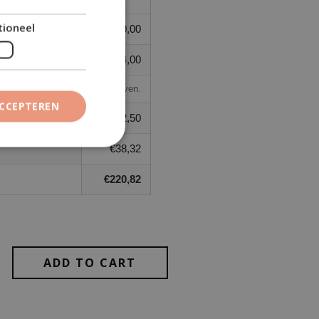
tioneel
w)
€
0,00
cl. btw)
€
144,00
tten al in het subtotaal hierboven.
ACCEPTEREN
€
182,50
€
38,32
€
220,82
ADD TO CART