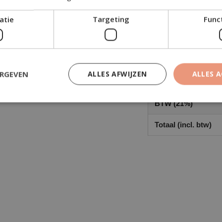
atie
Targeting
Func
Toeslagen (excl. bt
Transportkosten (ex
Deze kosten zi
ERGEVEN
ALLES AFWIJZEN
ALLES 
Totaal (excl. btw)
BTW (21%)
Totaal (incl. btw)