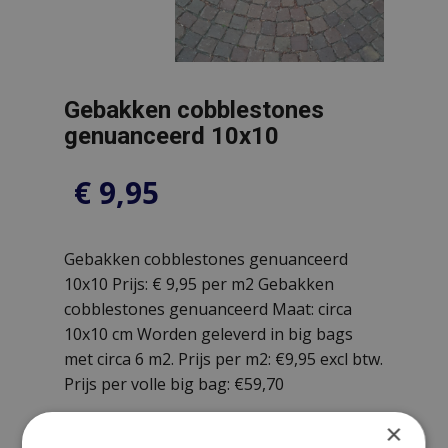
Gebakken cobblestones
genuanceerd 10x10
€
9,95
Gebakken cobblestones genuanceerd
10x10 Prijs: € 9,95 per m2 Gebakken
cobblestones genuanceerd Maat: circa
10x10 cm Worden geleverd in big bags
met circa 6 m2. Prijs per m2: €9,95 excl btw.
Prijs per volle big bag: €59,70
×