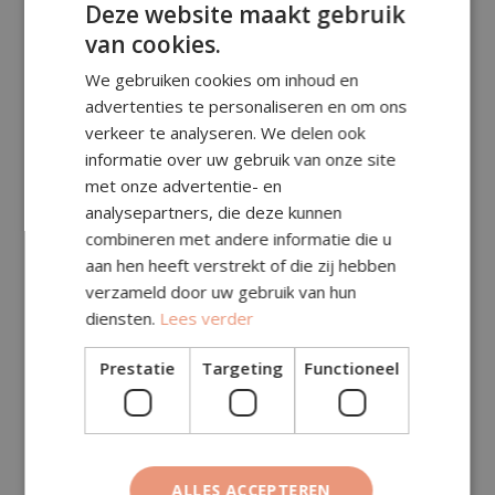
Deze website maakt gebruik
van cookies.
Prijsberekening
We gebruiken cookies om inhoud en
advertenties te personaliseren en om ons
Aantal m²:
verkeer te analyseren. We delen ook
informatie over uw gebruik van onze site
met onze advertentie- en
Subtotaal (excl. btw)
€
153,95
analysepartners, die deze kunnen
combineren met andere informatie die u
Specificatie (in subtotaal, excl. btw):
aan hen heeft verstrekt of die zij hebben
verzameld door uw gebruik van hun
Toeslagen (excl. btw)
€
0,00
diensten.
Lees verder
Transportkosten (excl.
€
144,00
btw)
Prestatie
Targeting
Functioneel
Deze kosten zitten al in het subtotaal hierboven.
Totaal (excl. btw)
€
153,95
ALLES ACCEPTEREN