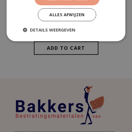
BTW (21%)
€
32,33
Totaal (incl. btw)
€
186,28
ALLES AFWIJZEN
DETAILS WEERGEVEN
ADD TO CART