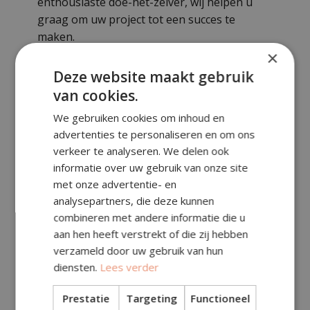
enthousiaste doe-het-zelver, wij helpen u
graag om uw project tot een succes te
maken.
×
Deze website maakt gebruik
van cookies.
We gebruiken cookies om inhoud en
Waarom Kiezen voor Ons?
advertenties te personaliseren en om ons
verkeer te analyseren. We delen ook
informatie over uw gebruik van onze site
Kwaliteit en Duurzaamheid
met onze advertentie- en
analysepartners, die deze kunnen
Wij selecteren onze materialen zorgvuldig
combineren met andere informatie die u
op kwaliteit en duurzaamheid, zodat u
aan hen heeft verstrekt of die zij hebben
jarenlang kunt genieten van een sterke en
verzameld door uw gebruik van hun
mooie afwerking van uw buitenruimte.
diensten.
Lees verder
Prestatie
Targeting
Functioneel