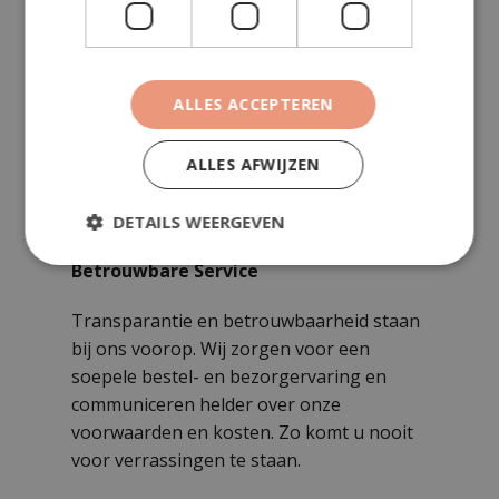
Deskundig Advies
Onze medewerkers hebben uitgebreide
kennis van bestratingsmaterialen en de
ALLES ACCEPTEREN
toepassing daarvan. Wij adviseren u graag
over de juiste keuze van materialen, het
ALLES AFWIJZEN
onderhoud en de aanleg.
DETAILS WEERGEVEN
Betrouwbare Service
Transparantie en betrouwbaarheid staan
bij ons voorop. Wij zorgen voor een
soepele bestel- en bezorgervaring en
communiceren helder over onze
voorwaarden en kosten. Zo komt u nooit
voor verrassingen te staan.