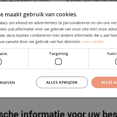
om de exacte kosten
bent u van harte welk
e maakt gebruik van cookies.
vereenstemming
opslaglocatie. Houd e
 de betaling is
op de website kunnen 
kies om inhoud en advertenties te personaliseren en om ons ver
fotograferen en de ins
elen ook informatie over uw gebruik van onze site met onze adve
 die deze kunnen combineren met andere informatie die u aan hen
onze website zijn daa
 verzameld door uw gebruik van hun diensten.
Lees verder
in het echt verschillen.
atie
Targeting
Func
ERGEVEN
ALLES AFWIJZEN
ALLES 
sche informatie voor uw bes