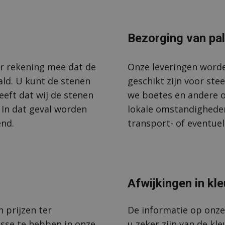
Bezorging van pal
er rekening mee dat de
Onze leveringen word
ld. U kunt de stenen
geschikt zijn voor ste
heeft dat wij de stenen
we boetes en andere o
. In dat geval worden
lokale omstandigheden 
end.
transport- of eventuel
Afwijkingen in kl
 prijzen ter
De informatie op onze 
esse te hebben in onze
u zeker zijn van de k