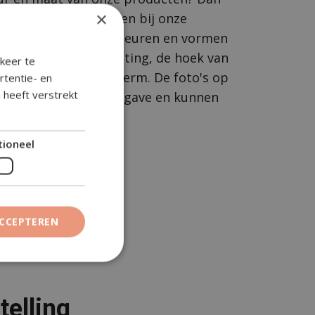
×
om om langs te komen bij onze
r rekening mee dat kleuren en vormen
afwijken door belichting, de hoek van
keer te
tellingen van uw scherm. De foto's op
rtentie- en
 heeft verstrekt
rom slechts een weergave en kunnen
tioneel
ACCEPTEREN
telling