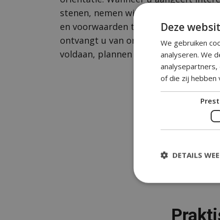
stenen, nemen wij contact met u op 
Deze websit
en voorwaarden te bespreken. Na o
ontvangt u van ons een factuur. Zodra
We gebruiken coo
voldaan, plannen wij de levering in.
analyseren. We d
analysepartners,
of die zij hebben
Prest
DETAILS WE
Prakti