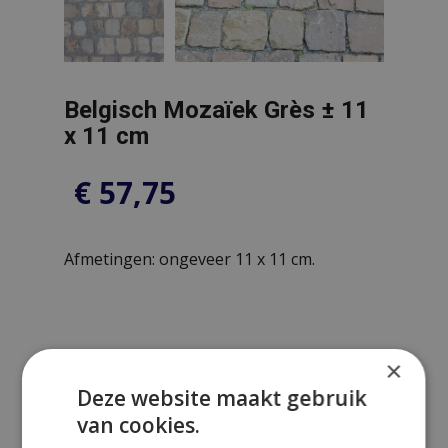
Belgisch Mozaïek Grès ± 11
x 11 cm
€
57,75
Afmetingen: ongeveer 11 x 11 cm.
×
Prijsberekening
Deze website maakt gebruik
van cookies.
Aantal m²: