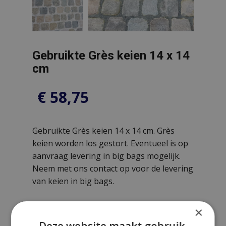
Gebruikte Grès keien 14 x 14
cm
€
58,75
Gebruikte Grès keien 14 x 14 cm. Grès
keien worden los gestort. Eventueel is op
aanvraag levering in big bags mogelijk.
Neem met ons contact op voor de levering
van keien in big bags.
×