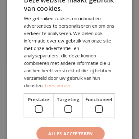
Deze website maakt gebruik
van cookies.
Prijsberekening
We gebruiken cookies om inhoud en
advertenties te personaliseren en om ons
Aantal m²:
verkeer te analyseren. We delen ook
informatie over uw gebruik van onze site
met onze advertentie- en
Subtotaal (excl. btw)
€
202,75
analysepartners, die deze kunnen
Specificatie (in subtotaal, excl. btw):
combineren met andere informatie die u
aan hen heeft verstrekt of die zij hebben
Toeslagen (excl. btw)
€
0,00
verzameld door uw gebruik van hun
diensten.
Lees verder
Transportkosten (excl.
€
144,00
btw)
Prestatie
Targeting
Functioneel
Deze kosten zitten al in het subtotaal hierboven.
Totaal (excl. btw)
€
202,75
BTW (21%)
€
42,58
ALLES ACCEPTEREN