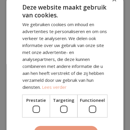
Deze website maakt gebruik
van cookies.
Prijsberekening
We gebruiken cookies om inhoud en
advertenties te personaliseren en om ons
verkeer te analyseren. We delen ook
Aantal m²:
informatie over uw gebruik van onze site
met onze advertentie- en
analysepartners, die deze kunnen
Subtotaal (excl. btw)
€
188,75
combineren met andere informatie die u
Specificatie (in subtotaal, excl. btw):
aan hen heeft verstrekt of die zij hebben
verzameld door uw gebruik van hun
Toeslagen (excl. btw)
€
0,00
diensten.
Lees verder
Transportkosten (excl.
Prestatie
Targeting
Functioneel
€
144,00
btw)
Deze kosten zitten al in het subtotaal hierboven.
Totaal (excl. btw)
€
188,75