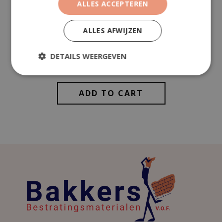
ALLES ACCEPTEREN
BTW (21%)
€
39,64
ALLES AFWIJZEN
Totaal (incl. btw)
€
228,39
DETAILS WEERGEVEN
ADD TO CART