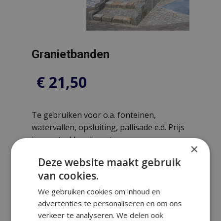
Granietbanden
€
21,50
Te gebruiken voor o.a. fonteinen,
watervallen, opsluiting, pallisade e.d. Prijs
is per strekkende meter.
×
Deze website maakt gebruik
van cookies.
We gebruiken cookies om inhoud en
Prijsberekening
advertenties te personaliseren en om ons
verkeer te analyseren. We delen ook