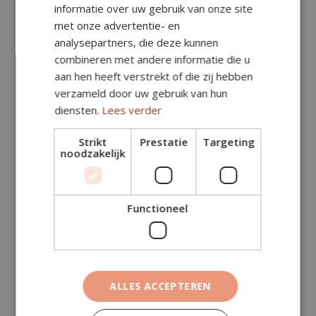
informatie over uw gebruik van onze site
Aantal m²:
met onze advertentie- en
analysepartners, die deze kunnen
Subtotaal (excl. btw)
€
21,50
combineren met andere informatie die u
aan hen heeft verstrekt of die zij hebben
Specificatie (in subtotaal, excl. btw):
verzameld door uw gebruik van hun
diensten.
Lees verder
Toeslagen (excl. btw)
€
0,00
Strikt
Prestatie
Targeting
Deze kosten zitten al in het subtotaal hierboven.
noodzakelijk
Totaal (excl. btw)
€
21,50
BTW (21%)
€
4,51
Functioneel
Totaal (incl. btw)
€
26,02
ALLES ACCEPTEREN
ADD TO CART