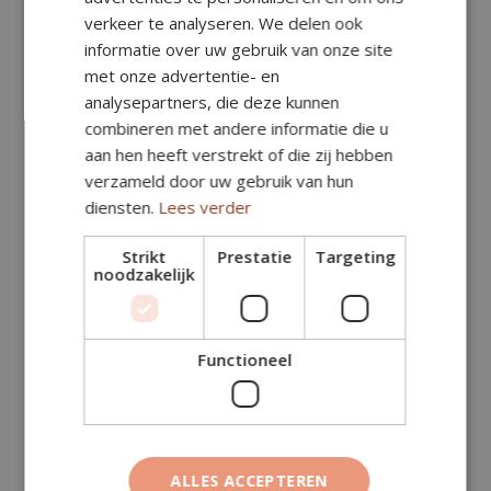
Aantal m²:
verkeer te analyseren. We delen ook
informatie over uw gebruik van onze site
met onze advertentie- en
Subtotaal (excl. btw)
€
179,50
analysepartners, die deze kunnen
combineren met andere informatie die u
Specificatie (in subtotaal, excl. btw):
aan hen heeft verstrekt of die zij hebben
verzameld door uw gebruik van hun
Toeslagen (excl. btw)
€
0,00
diensten.
Lees verder
Transportkosten (excl.
€
144,00
btw)
Strikt
Prestatie
Targeting
noodzakelijk
Deze kosten zitten al in het subtotaal hierboven.
Totaal (excl. btw)
€
179,50
Functioneel
BTW (21%)
€
37,70
Totaal (incl. btw)
€
217,19
ALLES ACCEPTEREN