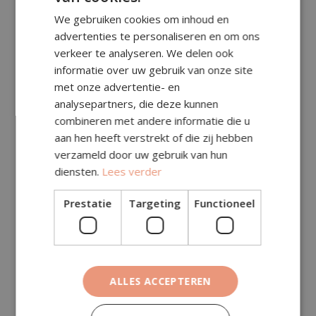
We gebruiken cookies om inhoud en
Prijsberekening
advertenties te personaliseren en om ons
verkeer te analyseren. We delen ook
Aantal m²:
informatie over uw gebruik van onze site
met onze advertentie- en
analysepartners, die deze kunnen
Subtotaal (excl. btw)
€
40,25
combineren met andere informatie die u
aan hen heeft verstrekt of die zij hebben
Specificatie (in subtotaal, excl. btw):
verzameld door uw gebruik van hun
Toeslagen (excl. btw)
€
0,00
diensten.
Lees verder
Deze kosten zitten al in het subtotaal hierboven.
Prestatie
Targeting
Functioneel
Totaal (excl. btw)
€
40,25
BTW (21%)
€
8,45
ALLES ACCEPTEREN
Totaal (incl. btw)
€
48,70