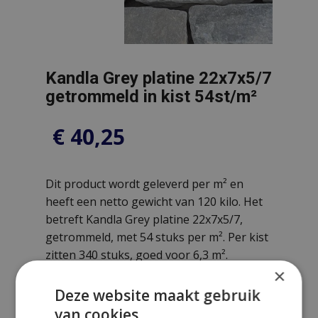
Kandla Grey platine 22x7x5/7
getrommeld in kist 54st/m²
€
40,25
Dit product wordt geleverd per m² en
heeft een netto gewicht van 120 kilo. Het
betreft Kandla Grey platine 22x7x5/7,
getrommeld, met 54 stuks per m². Per kist
zitten 340 stuks, goed voor 6,3 m².
×
Deze website maakt gebruik
van cookies.