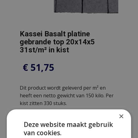
Kassei Basalt platine
gebrande top 20x14x5
31st/m² in kist
€
51,75
Dit product wordt geleverd per m² en
heeft een netto gewicht van 150 kilo. Per
kist zitten 330 stuks.
×
Deze website maakt gebruik
van cookies.