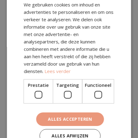
Prijsberekening
We gebruiken cookies om inhoud en
advertenties te personaliseren en om ons
verkeer te analyseren. We delen ook
Aantal m²:
informatie over uw gebruik van onze site
met onze advertentie- en
Subtotaal (excl. btw)
€
51,75
analysepartners, die deze kunnen
combineren met andere informatie die u
Specificatie (in subtotaal, excl. btw):
aan hen heeft verstrekt of die zij hebben
verzameld door uw gebruik van hun
Toeslagen (excl. btw)
€
0,00
diensten.
Lees verder
Deze kosten zitten al in het subtotaal hierboven.
Prestatie
Targeting
Functioneel
Totaal (excl. btw)
€
51,75
BTW (21%)
€
10,87
Totaal (incl. btw)
€
62,62
ALLES ACCEPTEREN
ALLES AFWIJZEN