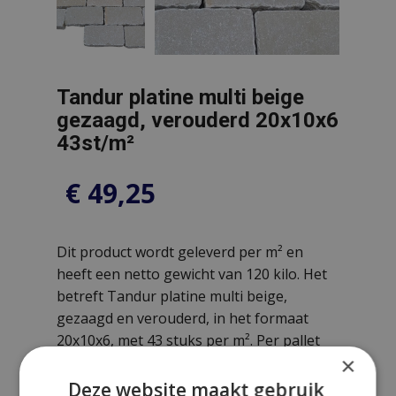
Tandur platine multi beige
gezaagd, verouderd 20x10x6
43st/m²
€
49,25
Dit product wordt geleverd per m² en
heeft een netto gewicht van 120 kilo. Het
betreft Tandur platine multi beige,
gezaagd en verouderd, in het formaat
20x10x6, met 43 stuks per m². Per pallet
×
zitten 300 stuks, gelijk aan 6,98 m².
Deze website maakt gebruik