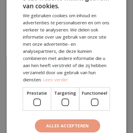
van cookies.
We gebruiken cookies om inhoud en
advertenties te personaliseren en om ons
Prijsberekening
verkeer te analyseren. We delen ook
informatie over uw gebruik van onze site
Aantal m²:
met onze advertentie- en
analysepartners, die deze kunnen
combineren met andere informatie die u
Subtotaal (excl. btw)
€
49,25
aan hen heeft verstrekt of die zij hebben
verzameld door uw gebruik van hun
Specificatie (in subtotaal, excl. btw):
diensten.
Lees verder
Toeslagen (excl. btw)
€
0,00
Prestatie
Targeting
Functioneel
Deze kosten zitten al in het subtotaal hierboven.
Totaal (excl. btw)
€
49,25
BTW (21%)
€
10,34
ALLES ACCEPTEREN